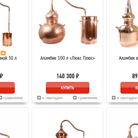
нной 30 л
Аламбик 100 л «Люкс Плюс»
Аламбик в
 ₽
140 300 ₽
89
КУПИТЬ
К
сравнение
в закладки
сравнение
в закладки