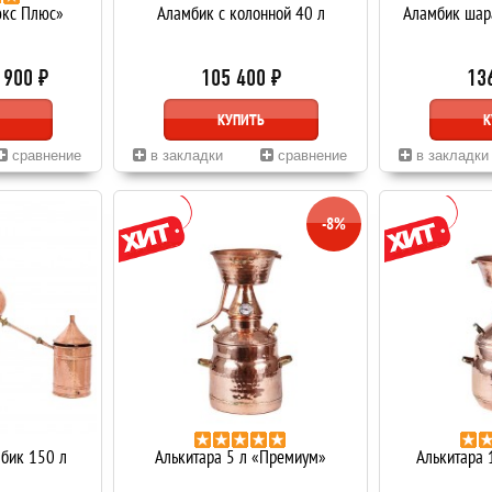
юкс Плюс»
Аламбик с колонной 40 л
Аламбик шара
 900 ₽
105 400 ₽
13
КУПИТЬ
К
сравнение
в закладки
сравнение
в закладки
-8%
бик 150 л
Алькитара 5 л «Премиум»
Алькитара 