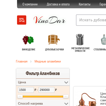
О компании
Доставка и оплата
Контакты
Гара
МЕТАЛЛИЧЕСКИЕ
ВИНОДЕЛИЕ
ДУБОВЫЕ БОЧКИ
СТЕКЛЯНН
ЕМКОСТИ
Главная
Медные аламбики
Фильтр Аламбиков
Цена
₽ -
₽
Цен
Кла
сам
Способ нагрева
изг