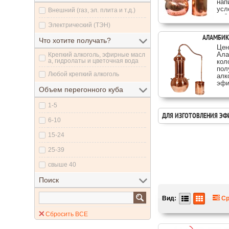
нап
усл
Внешний (газ, эл. плита и т.д.)
куб
Электрический (ТЭН)
АЛАМБИК
Что хотите получать?
Цен
Ала
Крепкий алкоголь, эфирные масл
а, гидролаты и цветочная вода
кол
пол
Любой крепкий алкоголь
алк
эфи
Объем перегонного куба
1-5
ДЛЯ ИЗГОТОВЛЕНИЯ ЭФ
6-10
15-24
25-39
свыше 40
Поиск
Вид:
Ср
Сбросить ВСЕ