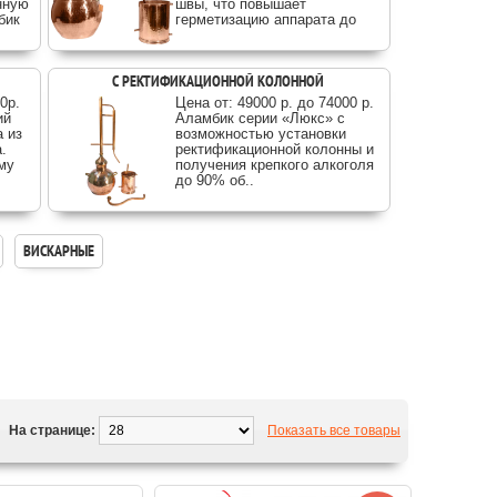
нную
швы, что повышает
бик
герметизацию аппарата до
максимального уровня..
С РЕКТИФИКАЦИОННОЙ КОЛОННОЙ
0p.
Цена от: 49000 р. до 74000 р.
ий
Аламбик серии «Люкс» c
а из
возможностью установки
.
ректификационной колонны и
му
получения крепкого алкоголя
до 90% об..
ВИСКАРНЫЕ
На странице:
Показать все товары