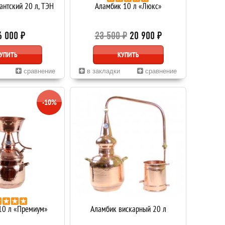
нтский 20 л, ТЭН
Аламбик 10 л «Люкс»
6 000 ₽
23 500 ₽
20 900 ₽
УПИТЬ
КУПИТЬ
сравнение
в закладки
сравнение
-10%
10 л «Премиум»
Аламбик вискарный 20 л