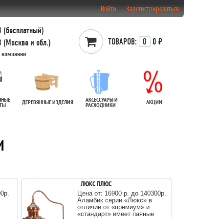
Войти
Зарегистрироваться
 (бесплатный)
ТОВАРОВ:
0
0 ₽
 (Москва и обл.)
 компании
ННЫЕ
АКСЕССУАРЫ И
ДЕРЕВЯННЫЕ ИЗДЕЛИЯ
АКЦИИ
АТЫ
РАСХОДНИКИ
И
ЛЮКС ПЛЮС
00p.
Цена от: 16900 р. до 140300p.
Аламбик серии «Люкс» в
отличии от «премиум» и
«стандарт» имеет паяные