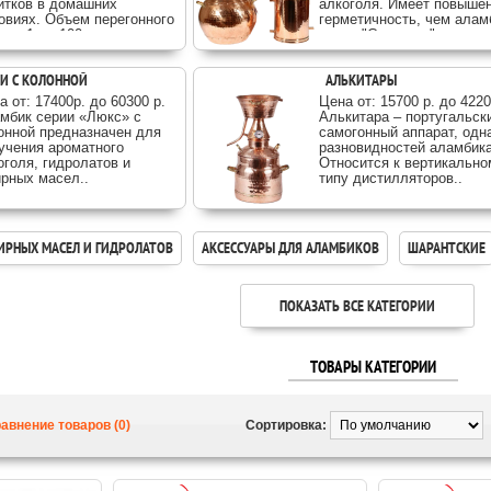
итков в домашних
алкоголя. Имеет повыше
овиях. Объем перегонного
герметичность, чем алам
а от 1 до 100 литров...
серии "Стандарт"..
И С КОЛОННОЙ
АЛЬКИТАРЫ
а от: 17400p. до 60300 р.
Цена от: 15700 р. до 4220
мбик серии «Люкс» с
Алькитара – португальск
онной предназначен для
самогонный аппарат, одн
учения ароматного
разновидностей аламбика
оголя, гидролатов и
Относится к вертикально
рных масел..
типу дистилляторов..
ИРНЫХ МАСЕЛ И ГИДРОЛАТОВ
АКСЕССУАРЫ ДЛЯ АЛАМБИКОВ
ШАРАНТСКИЕ
ПОКАЗАТЬ ВСЕ КАТЕГОРИИ
ТОВАРЫ КАТЕГОРИИ
авнение товаров (0)
Сортировка: