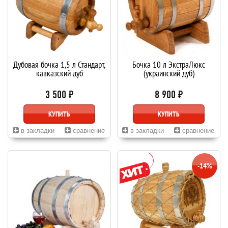
Дубовая бочка 1,5 л Стандарт,
Бочка 10 л ЭкстраЛюкс
кавказский дуб
(украинский дуб)
3 500 ₽
8 900 ₽
КУПИТЬ
КУПИТЬ
в закладки
сравнение
в закладки
сравнение
-14%