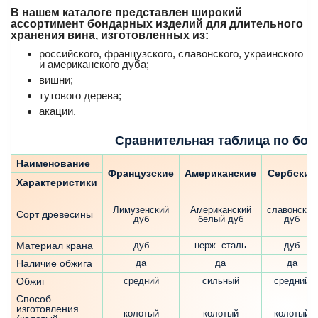
В нашем каталоге представлен широкий
ассортимент бондарных изделий для длительного
хранения вина, изготовленных из:
российского, французского, славонского, украинского
и американского дуба;
вишни;
тутового дерева;
акации.
Сравнительная таблица по боч
Наименование
Французские
Американские
Сербские
Характеристики
Лимузенский
Американский
славонский
Сорт древесины
дуб
белый дуб
дуб
Материал крана
дуб
нерж. сталь
дуб
Наличие обжига
да
да
да
Обжиг
средний
сильный
средний
Способ
изготовления
колотый
колотый
колотый