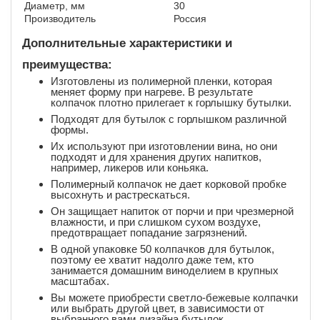
Диаметр, мм
30
Производитель
Россия
Дополнительные характеристики и
преимущества:
Изготовлены из полимерной пленки, которая
меняет форму при нагреве. В результате
колпачок плотно прилегает к горлышку бутылки.
Подходят для бутылок с горлышком различной
формы.
Их используют при изготовлении вина, но они
подходят и для хранения других напитков,
например, ликеров или коньяка.
Полимерный колпачок не дает корковой пробке
высохнуть и растрескаться.
Он защищает напиток от порчи и при чрезмерной
влажности, и при слишком сухом воздухе,
предотвращает попадание загрязнений.
В одной упаковке 50 колпачков для бутылок,
поэтому ее хватит надолго даже тем, кто
занимается домашним виноделием в крупных
масштабах.
Вы можете приобрести светло-бежевые колпачки
или выбрать другой цвет, в зависимости от
выбранного вами дизайна бутылок.