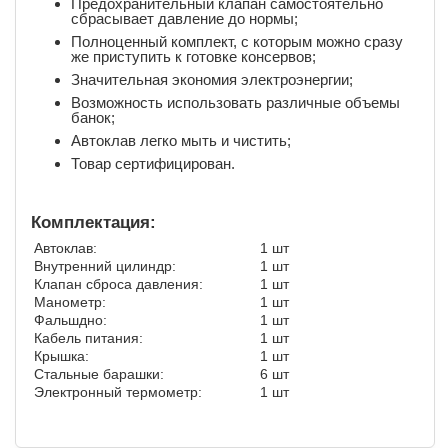
Предохранительный клапан самостоятельно
сбрасывает давление до нормы;
Полноценный комплект, с которым можно сразу
же приступить к готовке консервов;
Значительная экономия электроэнергии;
Возможность использовать различные объемы
банок;
Автоклав легко мыть и чистить;
Товар сертифицирован.
Комплектация:
Автоклав:
1 шт
Внутренний цилиндр:
1 шт
Клапан сброса давления:
1 шт
Манометр:
1 шт
Фальшдно:
1 шт
Кабель питания:
1 шт
Крышка:
1 шт
Стальные барашки:
6 шт
Электронный термометр:
1 шт