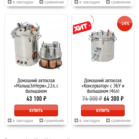
в закладки
сравнение
в закладки
сравнение
-14%
Домашний автоклав
Домашний автоклав
«МалышЭлНерж»,22л, с
«Консерватор» с ЭБУ и
фальшдном
фальшдном (46л)
43 100 ₽
74 300 ₽
64 300 ₽
КУПИТЬ
КУПИТЬ
в закладки
сравнение
в закладки
сравнение